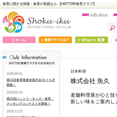
食育に関する情報・食育の実践なら 【HATTORI食育クラブ】
お問い合わせ
ホーム
食育クラブとは？
What's 食育
食
日本料理
2026.06.01
株式会社 魚久
第21回食育推進全国大会 in とちぎ
開催！
2026.05.24
老舗料理屋が心と技
第31回ハットリ・キッズ・食育・
新しい味をご案内し
クッキングコンテストを開催！
2025.12.22