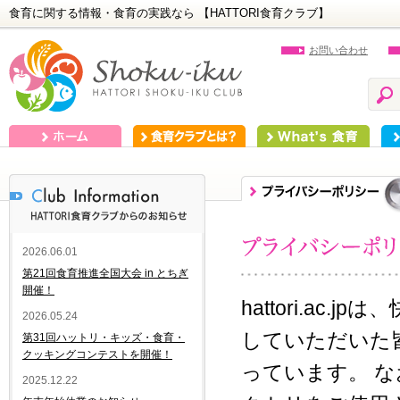
食育に関する情報・食育の実践なら 【HATTORI食育クラブ】
お問い合わせ
ホーム
食育クラブとは？
What's 食育
食
2026.06.01
第21回食育推進全国大会 in とちぎ
開催！
hattori.a
2026.05.24
していただいた
第31回ハットリ・キッズ・食育・
クッキングコンテストを開催！
っています。 なお
2025.12.22