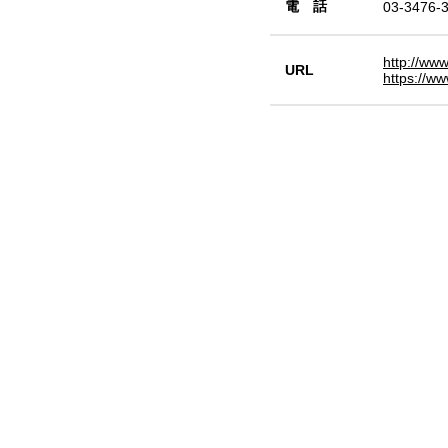
電 話
03-3476-
http://ww
URL
https://ww