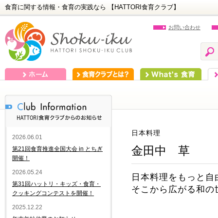
食育に関する情報・食育の実践なら 【HATTORI食育クラブ】
お問い合わせ
ホーム
食育クラブとは？
What's 食育
食
日本料理
2026.06.01
金田中 草
第21回食育推進全国大会 in とちぎ
開催！
2026.05.24
日本料理をもっと自
第31回ハットリ・キッズ・食育・
そこから広がる和の
クッキングコンテストを開催！
2025.12.22