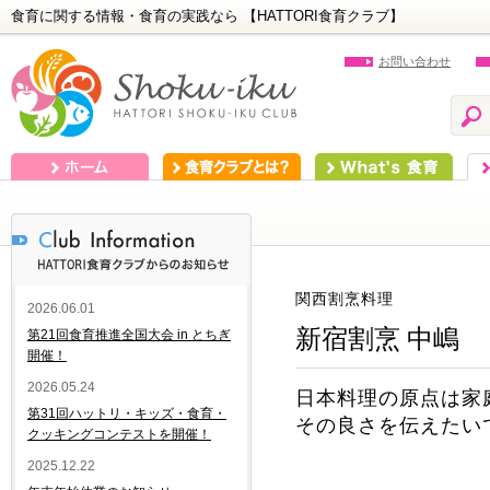
食育に関する情報・食育の実践なら 【HATTORI食育クラブ】
お問い合わせ
ホーム
食育クラブとは？
What's 食育
食
関西割烹料理
2026.06.01
新宿割烹 中嶋
第21回食育推進全国大会 in とちぎ
開催！
2026.05.24
日本料理の原点は家
第31回ハットリ・キッズ・食育・
その良さを伝えたい
クッキングコンテストを開催！
2025.12.22