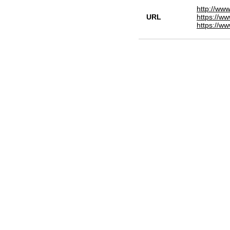
http://ww
URL
https://ww
https://ww