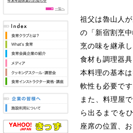
年末年始休業のお知らせ
一覧へ
祖父は魯山人が
の「新宿割烹中
烹の味を継承
食材も調理器具
本料理の基本
軟性も必要で
また、料理屋
ら出るまでを
座席の位置、