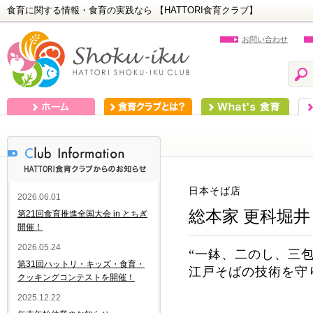
食育に関する情報・食育の実践なら 【HATTORI食育クラブ】
お問い合わせ
ホーム
食育クラブとは？
What's 食育
食
日本そば店
2026.06.01
総本家 更科堀井
第21回食育推進全国大会 in とちぎ
開催！
2026.05.24
“一鉢、二のし、三包
第31回ハットリ・キッズ・食育・
江戸そばの技術を守
クッキングコンテストを開催！
2025.12.22