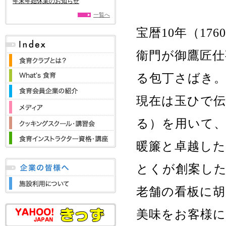
年末年始休業のお知らせ
一覧へ
宝暦10年（1
衞門が御鷹匠仕
る包丁さばき
現在は玉ひで
る）を用いて、
暖簾と卓越した
とくが創案し
老舗の看板に
美味をお客様