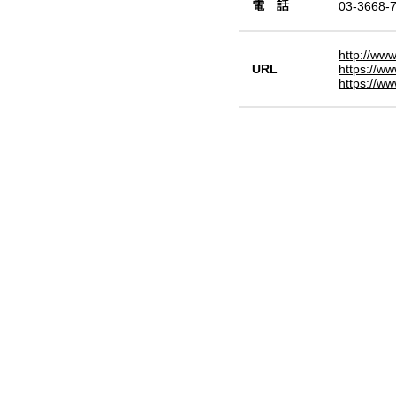
電 話
03-3668-
http://www
URL
https://w
https://ww