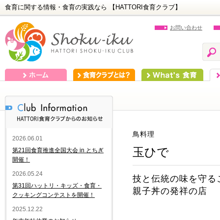
食育に関する情報・食育の実践なら 【HATTORI食育クラブ】
お問い合わせ
ホーム
食育クラブとは？
What's 食育
食
鳥料理
2026.06.01
玉ひで
第21回食育推進全国大会 in とちぎ
開催！
2026.05.24
技と伝統の味を守るこ
第31回ハットリ・キッズ・食育・
親子丼の発祥の店
クッキングコンテストを開催！
2025.12.22