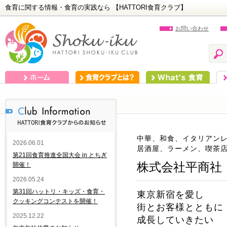
食育に関する情報・食育の実践なら 【HATTORI食育クラブ】
お問い合わせ
ホーム
食育クラブとは？
What's 食育
食
中華、和食、イタリアン
2026.06.01
居酒屋、ラーメン、喫茶
第21回食育推進全国大会 in とちぎ
株式会社平商社
開催！
2026.05.24
第31回ハットリ・キッズ・食育・
東京新宿を愛し
クッキングコンテストを開催！
街とお客様とともに
2025.12.22
成長していきたい