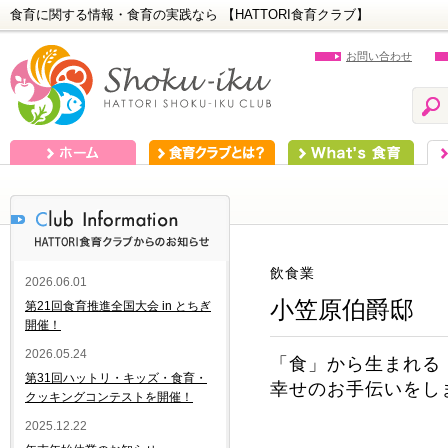
食育に関する情報・食育の実践なら 【HATTORI食育クラブ】
お問い合わせ
ホーム
食育クラブとは？
What's 食育
食
飲食業
2026.06.01
小笠原伯爵邸
第21回食育推進全国大会 in とちぎ
開催！
2026.05.24
「食」から生まれる
第31回ハットリ・キッズ・食育・
幸せのお手伝いをし
クッキングコンテストを開催！
2025.12.22