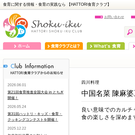
食育に関する情報・食育の実践なら 【HATTORI食育クラブ】
お問い合わせ
ホーム
食育クラブとは？
What's 食育
食
四川料理
2026.06.01
中国名菜 陳麻婆
第21回食育推進全国大会 in とちぎ
開催！
2026.05.24
良い意味でのカルチ
第31回ハットリ・キッズ・食育・
食の楽しさを深めま
クッキングコンテストを開催！
2025.12.22