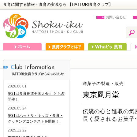
食育に関する情報・食育の実践なら 【HATTORI食育クラブ】
お問い合わせ
ホーム
食育クラブとは？
What's 食育
食
洋菓子の製造・販売
2026.06.01
東京凮月堂
第21回食育推進全国大会 in とちぎ
開催！
2026.05.24
伝統の心と進取の気
第31回ハットリ・キッズ・食育・
長く愛されるお菓子
クッキングコンテストを開催！
2025.12.22