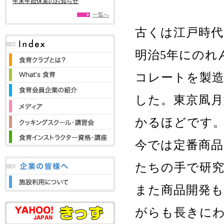
年末年始休業のお知らせ
一覧へ
古くは江戸時
明治5年にのれ
コレートを製
した。東京凮月
かるほどです
今では定番商
たちの手で研
また商品開発
がらも長きに