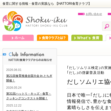
食育に関する情報・食育の実践なら 【HATTORI食育クラブ】
お問い合わせ
ホーム
食育クラブとは？
What's 食育
食
｢だしソムリエ検定｣の実
2026.06.01
｢だし｣の啓蒙普及活動
第21回食育推進全国大会 in とちぎ
だしソムリエ協
開催！
2026.05.24
第31回ハットリ・キッズ・食育・
日本で唯一｢だし｣に
クッキングコンテストを開催！
情報発信で､豊かな
2025.12.22
素晴らしさを伝えま