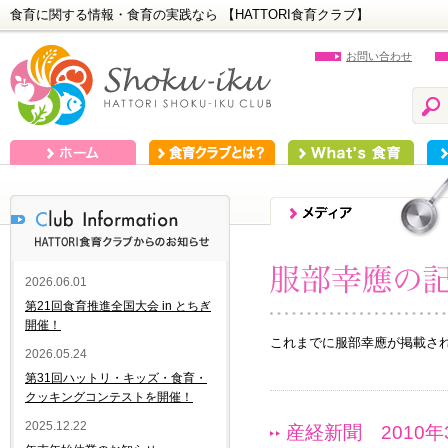
食育に関する情報・食育の実践なら 【HATTORI食育クラブ】
お問い合わせ
ホーム
食育クラブとは？
What's 食育
食
2026.06.01
第21回食育推進全国大会 in とちぎ
開催！
これまでに服部幸應が掲載さ
2026.05.24
第31回ハットリ・キッズ・食育・
クッキングコンテストを開催！
2025.12.22
産経新聞 2010年