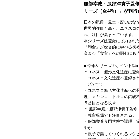
服部幸應・服部津貴子監
リーズ（全4巻）」が刊行
日本の気候・風土・歴史のな
世界的評価も高く、ユネスコ
れ、注目が集まっています。
本シリーズは登録に尽力され
「和食」が総合的に学べる初
高まる「食育」への関心にも
● ◎本シリーズのポイント◎
＊ユネスコ無形文化遺産に登
・ユネスコ文化遺産へ登録さ
ーズです！
・ユネスコ無形文化遺産への
理、メキシコ、トルコの伝統
５番目となる快挙
＊ 服部幸應／服部津貴子監修
・教育現場でも注目されるテ
・服部栄養専門学校で調理、
やか
＊親子で楽しくつくれるレシ