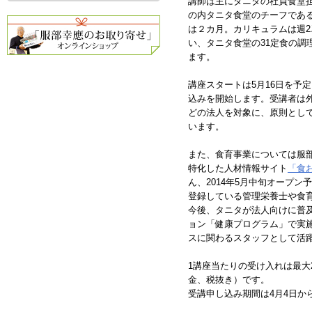
講師は主にタニタの社員食堂
の内タニタ食堂のチーフであ
は２カ月。カリキュラムは週2
い、タニタ食堂の31定食の調
ます。
講座スタートは5月16日を予
込みを開始します。受講者は
どの法人を対象に、原則とし
います。
また、食育事業については服
特化した人材情報サイト
「食
ん、2014年5月中旬オープ
登録している管理栄養士や食
今後、タニタが法人向けに普
ョン「健康プログラム」で実
スに関わるスタッフとして活
1講座当たりの受け入れは最大
金、税抜き）です。
受講申し込み期間は4月4日か