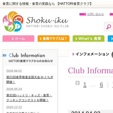
食育に関する情報・食育の実践なら 【HATTORI食育クラブ】
お問い合わせ
ホーム
食育クラブとは？
What's 食育
食
2026.06.01
第21回食育推進全国大会 in とちぎ
開催！
1
....
6
｜
2026.05.24
第31回ハットリ・キッズ・食育・
クッキングコンテストを開催！
2025.12.22