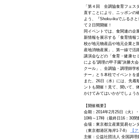
「第４回 全調協食育フェス
直すことにより、ニッポンの
よう、『Shoku-ikuでふ
て２日間開催！
同イベントでは、食関連の企
新情報を展示する「食育情報
校が地元物産品や地元企業と
産地消物産展」、第一線で活
講演会などの「食育・健康セ
による“調理の甲子園”決勝大
クール」、全調協・調理師学
ナー」と５本柱でイベントを
また、26日（水）には、先着
ントも開催！見て、聞いて、
かけてみてはいかがでしょう
【開催概要】
会期：2014年2月25日（火）
10時～17時（最終日16：30閉
会場：東京都立産業貿易センタ
（東京都港区海岸1-7-8）
【ア
主催：公益社団法人 全国調理