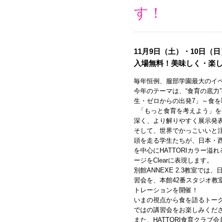
す！
11月9日（土）・10日（
入場無料！美味しく・楽
毎年恒例、服部学園最大のイ
今年のテーマは、“食育の底力
生・ゼロからの出発7」～食を取り戻
「もっと食育を考えよう」を
深く、より解りやすく展示発
そして、世界でかっこいいと
頭を走る学生たちが、日本・
を中心にHATTORIカラー
ージをClearに表現します。
別館ANNEXE 2.3教室で
習会を、本館42番スタジオ教
トレーションを開催！
いまの視点から食を語るトーク
ではの講習会をお楽しみくだ
また、HATTORI食育クラブ