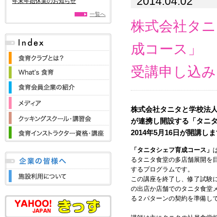
2014.04.02
年末年始休業のお知らせ
一覧へ
株式会社タニ
成コース」
受講申し込み
株式会社タニタと学校法
が連携し開設する「タニ
2014年5月16日が開講し
「タニタシェフ育成コース」
るタニタ食堂の多店舗展開を
するプログラムです。
この講座を終了し、修了試験
の出店か店舗でのタニタ食堂
る２パターンの契約を準備し