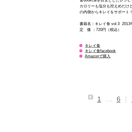
食600kcalを目安としたレ
カロリーも塩分も控えめだけ
の内側からキレイをサポート
書籍名：キレイ食 vol.3 20
定 価 ：720円（税込）
キレイ食
キレイ食facebook
Amazonで購入
1
....
6
｜