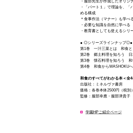
・服部先生が作成したオリジ
・「パート１」で理論を、「
める構成
＊食事作法（マナー）も学べ
・必要な知識を自然に学べる
・教育書としても使えるシリ
● ◎シリーズラインナップ◎
第1巻 一汁三菜とは 和食と日本文
第2巻 郷土料理を知ろう 日本各
第3巻 懐石料理を知ろう 和食と
第4巻 和食からWASHOKUへ 
和食のすべてがわかる本＜全4
出版社：ミネルヴァ書房
価格：各巻本体2500円（税別
監修：服部幸應・服部津貴子
学園HPご紹介ページ