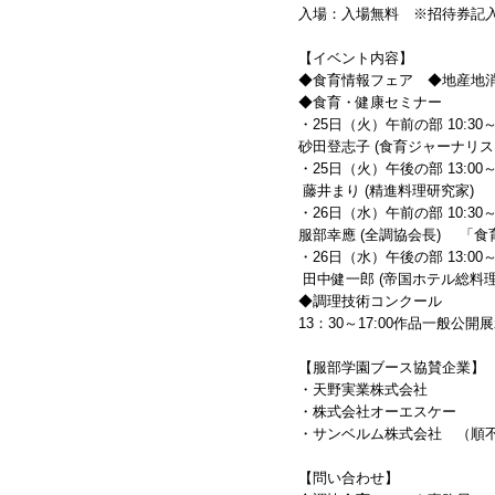
入場：入場無料 ※招待券記
【イベント内容】
◆食育情報フェア ◆地産地
◆食育・健康セミナー
・25日（火）午前の部 10:30～12
砂田登志子 (食育ジャーナリ
・25日（火）午後の部 13:00～14
藤井まり (精進料理研究家)
・26日（水）午前の部 10:30～12
服部幸應 (全調協会長) 「
・26日（水）午後の部 13:00～14
田中健一郎 (帝国ホテル総料
◆調理技術コンクール
13：30～17:00作品一般公開展
【服部学園ブース協賛企業】
・天野実業株式会社
・株式会社オーエスケー
・サンベルム株式会社 （順
【問い合わせ】