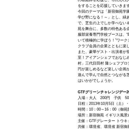
をすることを応援していきま
今回のテーマは「新宿御苑学園
学び野になる！～」とし、緑
で、芝生の上でしか学べない
苑を舞台に、多数の特色ある
服部栄養専門学校ブースは、“Envi
いて積極的に学ぼう！”ワークシ
クラブ会員の企業とともに楽
また、豪華ゲスト・出演者が
至！アイアンシェフでおなじみ
村」三代目田村 隆シェフプロ
円が楽しめるなど楽しい企画
遊んで学んで自然とつながる
はいかがでしょうか。
GTFグリーンチャレンジデー201
入場：大人 200円 子供 5
日程：2013年10月5日（土）
時間：10：00～16：00（御苑
場所：新宿御苑 イギリス風景
主催：GTFグレーター トウ
共催：環境省、環境省 新宿御