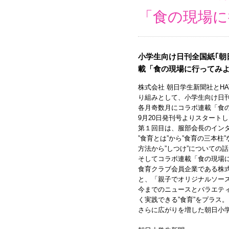
「食の現場に
小学生向け日刊全国紙｢朝
載「食の現場に行ってみ
株式会社 朝日学生新聞社とHA
り組みとして、小学生向け日
各月奇数月にコラボ連載「食の
9月20日発刊号よりスタート
第１回目は、服部会長のイン
”食育とは”から”食育の三本
方法から”しつけ”についての
そしてコラボ連載「食の現場に
食育クラブ会員企業である株
と、「親子でオリジナルソー
今までのニュースとバラエテ
く実践できる”食育”をプラス。
さらに広がりを増した朝日小