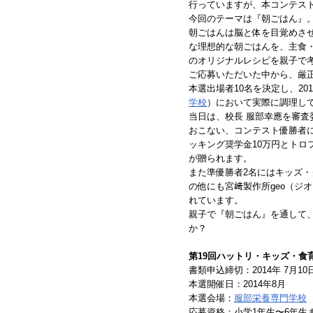
行っていますが、本コンテス
今回のテーマは『朝ごはん』
朝ごはんは脳と体を目覚めさ
な理想的な朝ごはんを、主食・
のオリジナルレシピを親子で
ご応募いただいた中から、厳
本選出場者10名を決定し、20
学校
）において実際に調理し
当日は、校長 服部幸應を審査
おこない、コンテスト優勝者
ッキング奨学金10万円とトロ
が贈られます。
また準優勝者2名にはキッズ・
の他にも宮﨑製作所geo（ジ
れています。
親子で『朝ごはん』を通して、
か？
第19回ハットリ・キッズ・食
書類申込締切：2014年 7月1
本選開催日：2014年8月
本選会場：
服部栄養専門学校
応募資格：小学1年生〜6年生