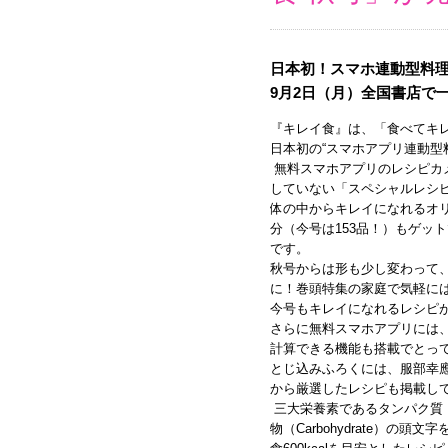
日本初！スマホ連動型料理
9月2日（月）全国書店で
『キレイ食』は、「食べてキ
日本初の“スマホアプリ連動型
無料スマホアプリのレシピカ
していない「スペシャルレシ
体の中からキレイになれるオ
分（今号は153品！）もゲッ
です。
秋号からは形も少し変わって、
に！巻頭特集の家庭で気軽には
今号もキレイになれるレシピ
さらに無料スマホアプリには
計算できる機能も搭載でとっ
とじ込みふろくには、服部幸
から厳選したレシピも掲載し
三大栄養素であるタンパク質（Pr
物（Carbohydrate）の頭