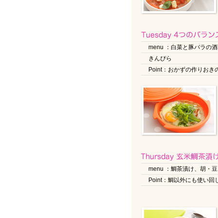
menu ：白菜と豚バラ
きんぴら
Point：おかずの作りおき
menu ：鯛茶漬け、胡・
Point：鯛以外にも使い