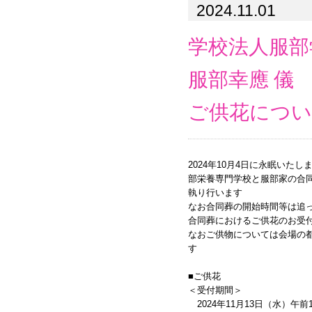
2024.11.01
学校法人服部
服部幸應 儀
ご供花につ
2024年10月4日に永眠いた
部栄養専門学校と服部家の合同葬
執り行います
なお合同葬の開始時間等は追
合同葬におけるご供花のお受
なおご供物については会場の
す
■ご供花
＜受付期間＞
2024年11月13日（水）午前1