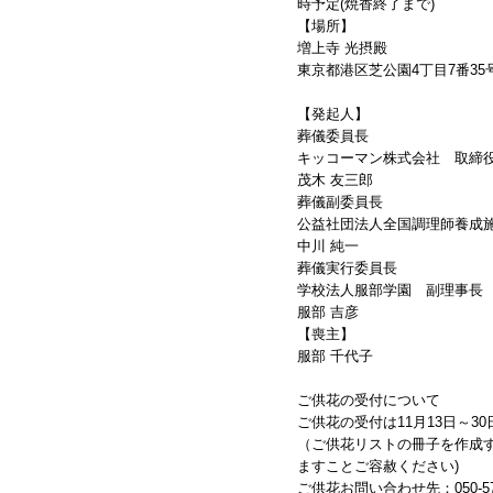
時予定(焼香終了まで)
【場所】
増上寺 光摂殿
東京都港区芝公園4丁目7番35
【発起人】
葬儀委員長
キッコーマン株式会社 取締
茂木 友三郎
葬儀副委員長
公益社団法人全国調理師養成施
中川 純一
葬儀実行委員長
学校法人服部学園 副理事長
服部 吉彦
【喪主】
服部 千代子
ご供花の受付について
ご供花の受付は11月13日～3
（ご供花リストの冊子を作成
ますことご容赦ください)
ご供花お問い合わせ先：050-57