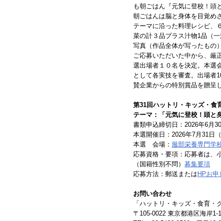
も朝ごはん『元気に登校！頭
朝ごはんは脳と身体を目覚め
テーマに沿った料理レシピ、
菜の計３品プラス汁物1品（
写真（作品全体が写ったもの
ご応募いただいた中から、厳
選出場者１０名を決定。本選
として各実技を審査。出場者1
賛企業からの特別賞品を贈呈
第31回ハットリ・キッズ・食
テーマ：「元気に登校！頭と
書類申込締切日：2026年6月
本選開催日：2026年7月31日
本選 会場：
服部栄養専門学
応募資格・要項：応募者は、小
（国籍性別不問）
募集要項
応募方法：郵送または
HPお
お問い合わせ
「ハットリ・キッズ・食育・
〒105-0022 東京都港区海岸1-1