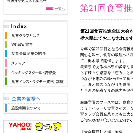
年末年始休業のお知らせ
第21回食育推
一覧へ
第21回食育推進全国大会
栃木県にておこなわれま
今年で第21回目となる食育推
関心を深め、食育の取組への
て、栃木県で開催します。
農業県である栃木県の多彩な
らす様々な恩恵を「恵み」と
つながる恵みの輪〜作って食
し、食と農のつながりを体感
とちぎの多彩な食の魅力を発
服部学園のブースでは、食育
よう！ハットリ食育クイズ」な
育クラブ会員企業とともに大
る”食のお祭り”にぜひ出かけ
【大会概要】入場：無料