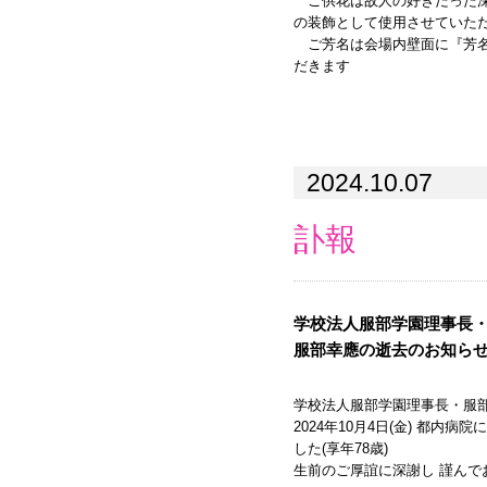
ご供花は故人の好きだった深
の装飾として使用させていた
ご芳名は会場内壁面に『芳名
だきます
2024.10.07
訃報
学校法人服部学園理事⻑
服部幸應の逝去のお知ら
学校法人服部学園理事⻑・服
2024年10月4日(金) 都内
した(享年78歳)
生前のご厚誼に深謝し 謹んで