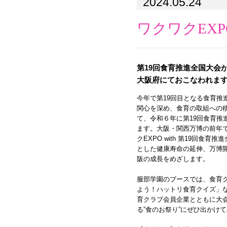
2024.05.24
ワクワクEXP
第19回食育推進全国大会
大阪府にておこなわれま
今年で第19回目となる食育推
関心を深め、食育の取組への
て、令和６年に第19回食育推
ます。大阪・関西万博の前年
クEXPO with 第19回食
とした健康寿命の延伸、万博
阪の成長をめざします。
服部学園のブースでは、食育
よう！ハットリ食育クイズ」な
育クラブ会員企業とともに大
る”食のお祭り”にぜひ出かけ