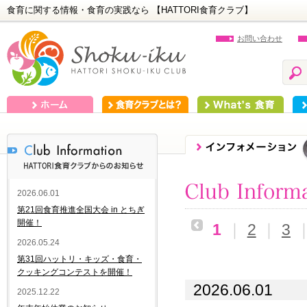
食育に関する情報・食育の実践なら 【HATTORI食育クラブ】
お問い合わせ
ホーム
食育クラブとは？
What's 食育
食
2026.06.01
第21回食育推進全国大会 in とちぎ
開催！
1
｜
2
｜
3
2026.05.24
第31回ハットリ・キッズ・食育・
クッキングコンテストを開催！
2026.06.01
2025.12.22