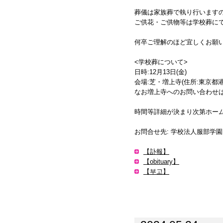
葬儀は家族葬で執り行いますの
ご供花・ご供物等は学校葬に
何卒ご理解のほど宜しくお願
<学校葬について>
日時:12月13日(金)
会場:芝・増上寺(住所:東京都港区
なお増上寺へのお問い合わせ
時間等詳細が決まり次第ホー
お問合せ先: 学校法人服部学園 広報
【訃報】
【obituary】
【부고】