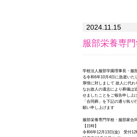
2024.11.15
服部栄養専門
学校法人服部学園理事長・服部
る令和6年10月4日に急逝い
厚情に対しまして 故人に代わ
なお故人の遺志により葬儀は
せましたことをご報告申し上
「合同葬」を下記の通り執り
願い申し上げます
服部栄養専門学校・服部家合
【日時】
令和6年12月13日(金) 受付1