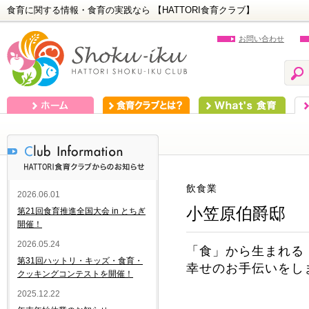
食育に関する情報・食育の実践なら 【HATTORI食育クラブ】
お問い合わせ
ホーム
食育クラブとは？
What's 食育
食
飲食業
2026.06.01
小笠原伯爵邸
第21回食育推進全国大会 in とちぎ
開催！
2026.05.24
「食」から生まれる
第31回ハットリ・キッズ・食育・
幸せのお手伝いをし
クッキングコンテストを開催！
2025.12.22