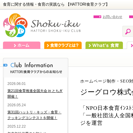
食育に関する情報・食育の実践なら 【HATTORI食育クラブ】
お問い合わせ
ホーム
食育クラブとは？
What's 食育
食
ホームページ制作・SEO
2026.06.01
ジーグロウ株式
第21回食育推進全国大会 in とちぎ
開催！
2026.05.24
「NPO日本食育ｲﾝｽﾄ
第31回ハットリ・キッズ・食育・
「一般社団法人全国
クッキングコンテストを開催！
ジを運営
2025.12.22