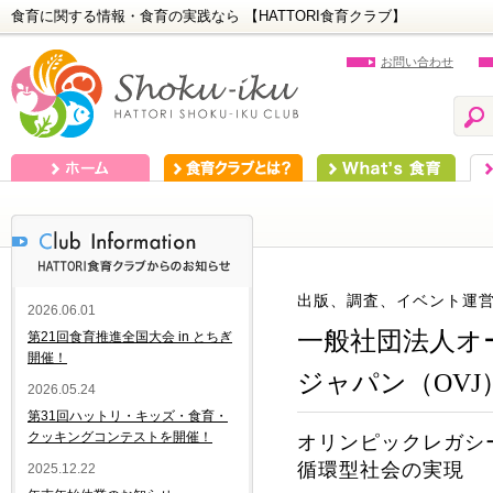
食育に関する情報・食育の実践なら 【HATTORI食育クラブ】
お問い合わせ
ホーム
食育クラブとは？
What's 食育
食
出版、調査、イベント運
2026.06.01
一般社団法人オ
第21回食育推進全国大会 in とちぎ
開催！
ジャパン（OVJ
2026.05.24
第31回ハットリ・キッズ・食育・
クッキングコンテストを開催！
オリンピックレガシ
循環型社会の実現
2025.12.22