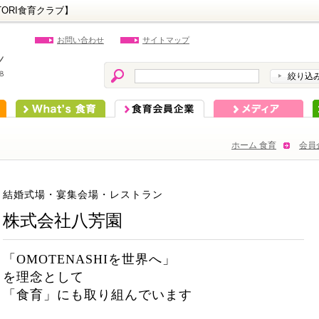
ORI食育クラブ】
お問い合わせ
サイトマップ
絞り込
What's 食育
食育会員企業
メディア
ホーム 食育
会員
結婚式場・宴集会場・レストラン
株式会社八芳園
「OMOTENASHIを世界へ」
を理念として
「食育」にも取り組んでいます