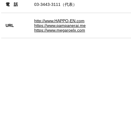
電 話
03-3443-3111（代表）
http://www.HAPPO-EN.com
URL
https://www.pampanerai.me
https://www.megaroelx.com