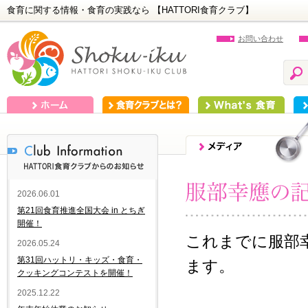
食育に関する情報・食育の実践なら 【HATTORI食育クラブ】
お問い合わせ
ホーム
食育クラブとは？
What's 食育
食
2026.06.01
第21回食育推進全国大会 in とちぎ
開催！
これまでに服部
2026.05.24
第31回ハットリ・キッズ・食育・
ます。
クッキングコンテストを開催！
2025.12.22