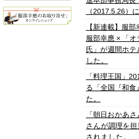
進本部事務局長
（2017.5.2
【新連載】服部
服部幸應 × 
氏」が週間ホテル
した。
「料理王国」2
る「全国『和食
た。
「朝日おかあさん
さんが調理を担
されました。