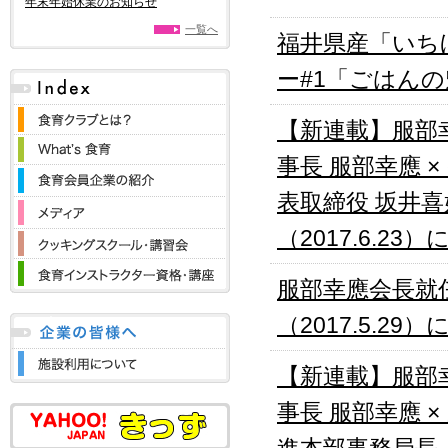
年末年始休業のお知らせ
一覧へ
福井県産「いち
ー#1「ごはんの
【新連載】服部幸
事長 服部幸應
表取締役 坂井
（2017.6.2
服部幸應会長就
（2017.5.2
【新連載】服部幸
事長 服部幸應