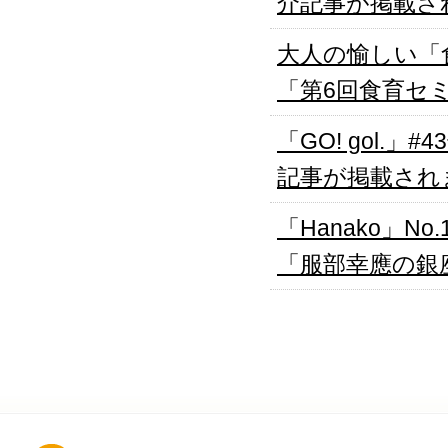
介記事が掲載さ
大人の愉しい「
「第6回食育セ
「GO! gol.
記事が掲載され
「Hanako」No
「服部幸應の銀