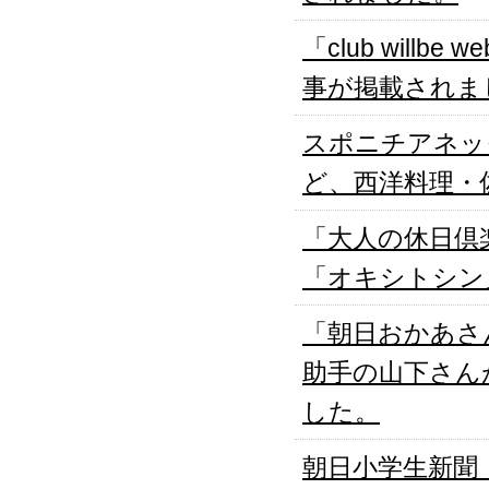
「club will
事が掲載されま
スポニチアネッ
ど、西洋料理・
「大人の休日倶
「オキシトシン
「朝日おかあさ
助手の山下さん
した。
朝日小学生新聞「