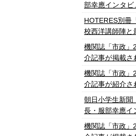
部幸應インタビ
HOTERES別
校西洋講師陣と
機関誌「市政」
介記事が掲載さ
機関誌「市政」
介記事が紹介さ
朝日小学生新聞（
長・服部幸應イ
機関誌「市政」