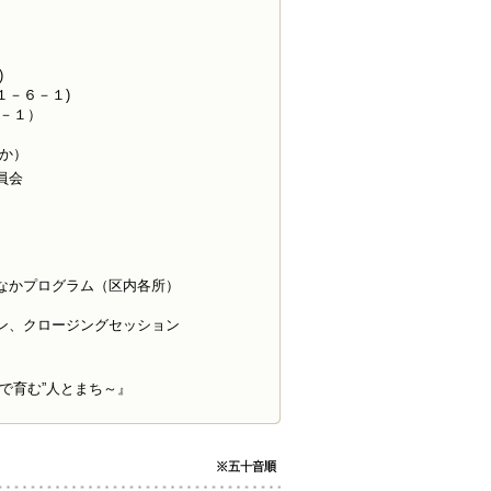
)
１－６－１)
－１）
か）
員会
なかプログラム（区内各所）
ン、クロージングセッション
）
で育む”人とまち～』