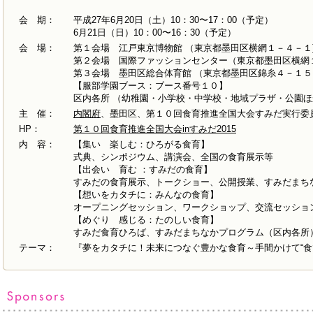
会 期：
平成27年6月20日（土）10：30〜17：00（予定）
6月21日（日）10：00〜16：30（予定）
会 場：
第１会場 江戸東京博物館 （東京都墨田区横網１－４－１
第２会場 国際ファッションセンター（東京都墨田区横網
第３会場 墨田区総合体育館 （東京都墨田区錦糸４－１５
【服部学園ブース：ブース番号１０】
区内各所 （幼稚園・小学校・中学校・地域プラザ・公園ほ
主 催：
内閣府
、墨田区、第１０回食育推進全国大会すみだ実行委
HP：
第１０回食育推進全国大会inすみだ2015
内 容：
【集い 楽しむ：ひろがる食育】
式典、シンポジウム、講演会、全国の食育展示等
【出会い 育む ：すみだの食育】
すみだの食育展示、トークショー、公開授業、すみだまち
【想いをカタチに：みんなの食育】
オープニングセッション、ワークショップ、交流セッショ
【めぐり 感じる：たのしい食育】
すみだ食育ひろば、すみだまちなかプログラム（区内各所
テーマ：
『夢をカタチに！未来につなぐ豊かな食育～手間かけて“食