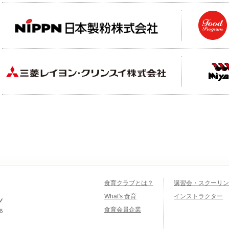
食育クラブとは？
講習会・スクーリン
What's 食育
インストラクター
食育会員企業