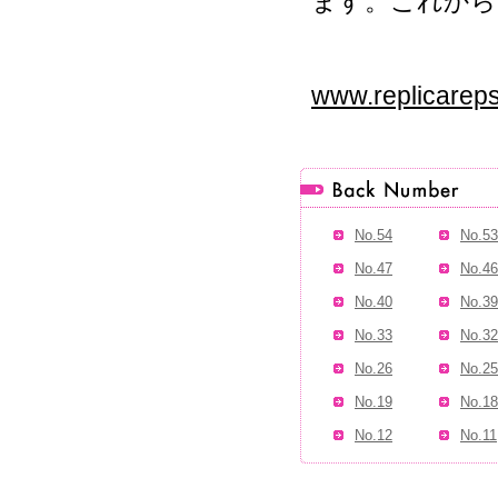
ます。これから
www.replicarep
No.54
No.53
No.47
No.46
No.40
No.39
No.33
No.32
No.26
No.25
No.19
No.18
No.12
No.11