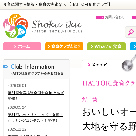
食育に関する情報・食育の実践なら 【HATTORI食育クラブ】
お問い合わせ
ホーム
食育クラブとは？
What's 食育
食
2026.06.01
第21回食育推進全国大会 in とちぎ
開催！
2026.05.24
おいしいオ
第31回ハットリ・キッズ・食育・
クッキングコンテストを開催！
大地を守る
2025.12.22