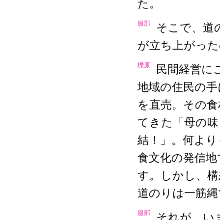
た。
服部
そこで、道
が立ち上がった
櫟原
民間経営に
地域の住民の手
を直売。その食
てきた「母の味
結！」。何より
食文化の発信地
す。しかし、構
道のりは一筋縄
服部
それが、い