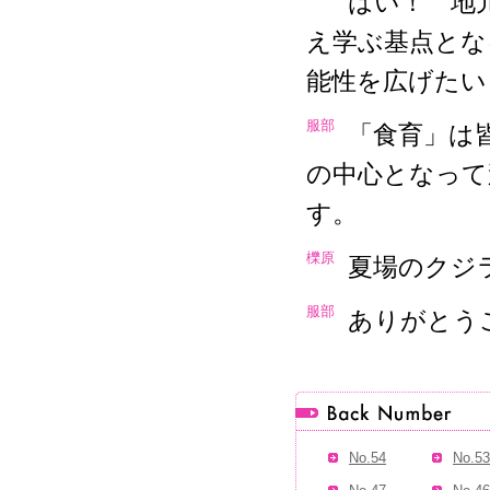
はい！ 地
え学ぶ基点とな
能性を広げたい
服部
「食育」は
の中心となって
す。
櫟原
夏場のクジ
服部
ありがとう
No.54
No.53