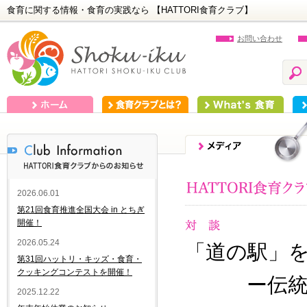
食育に関する情報・食育の実践なら 【HATTORI食育クラブ】
お問い合わせ
ホーム
食育クラブとは？
What's 食育
食
2026.06.01
第21回食育推進全国大会 in とちぎ
開催！
2026.05.24
「道の駅」を
第31回ハットリ・キッズ・食育・
クッキングコンテストを開催！
ー伝統の継
2025.12.22