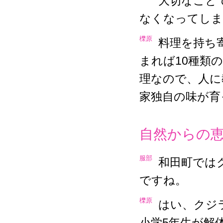
大切なこと
なくなってしま
櫟原
料理を持ち
まれば10種類
理なので、人に
家独自の味が育
自然からの
服部
和田町では
ですね。
櫟原
はい、クジ
小学5年生が解