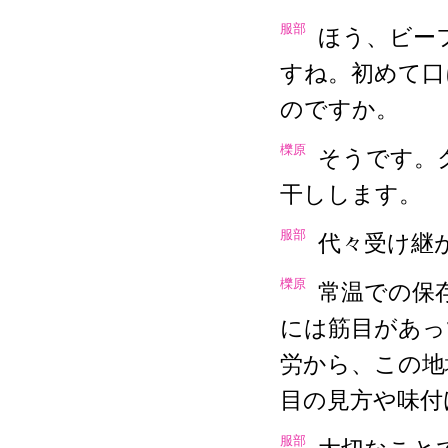
服部
ほう、ビー
すね。初めて口
のですか。
櫟原
そうです。
干しします。
服部
代々受け継
櫟原
常温での保
には筋目があっ
労から、この地
目の見方や味付
服部