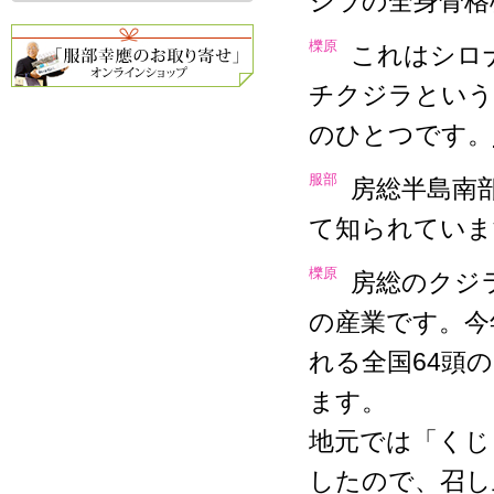
ジラの全身骨格
櫟原
これはシロ
チクジラという
のひとつです。
服部
房総半島南
て知られていま
櫟原
房総のクジ
の産業です。今
れる全国64頭
ます。
地元では「くじ
したので、召し