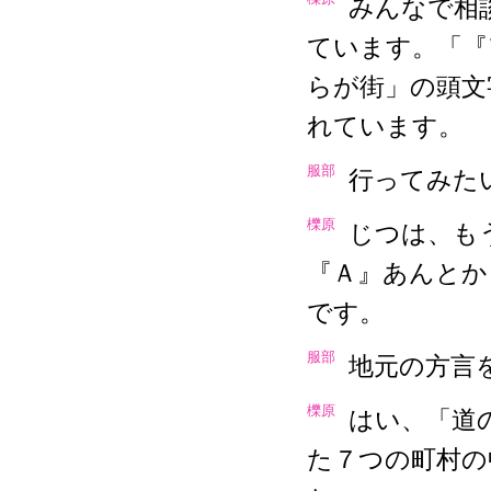
みんなで相
ています。「『
らが街」の頭文
れています。
服部
行ってみた
櫟原
じつは、も
『Ａ』あんとか
です。
服部
地元の方言
櫟原
はい、「道
た７つの町村の