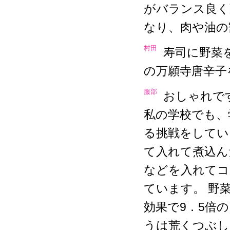
がバランス良く
なり、肉や油の
村田
寿司に野菜
の万願寺唐辛子
服部
おしゃれで
私の学校でも、
る挑戦をしてい
て入れて煮込ん
などを入れてコ
ています。 野
効果で9．5倍
うは荒くつぶし