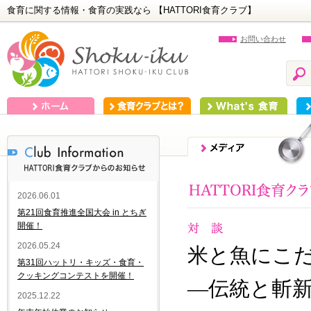
食育に関する情報・食育の実践なら 【HATTORI食育クラブ】
お問い合わせ
ホーム
食育クラブとは？
What's 食育
食
2026.06.01
第21回食育推進全国大会 in とちぎ
開催！
2026.05.24
米と魚にこ
第31回ハットリ・キッズ・食育・
クッキングコンテストを開催！
—伝統と斬
2025.12.22