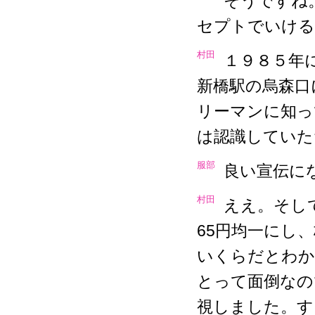
そうですね
セプトでいける
村田
１９８５年
新橋駅の烏森口
リーマンに知っ
は認識していた
服部
良い宣伝に
村田
ええ。そし
65円均一にし
いくらだとわか
とって面倒なの
視しました。す