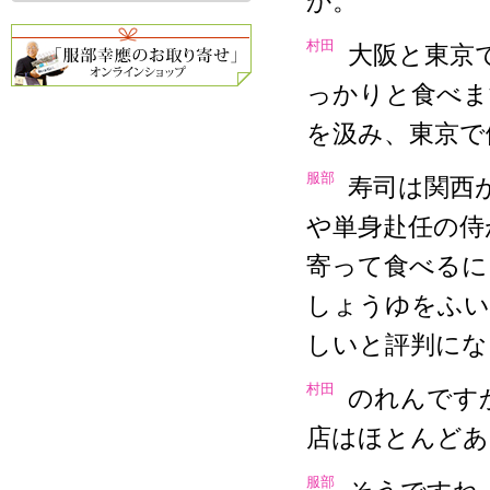
か。
村田
大阪と東京
っかりと食べま
を汲み、東京で
服部
寿司は関西
や単身赴任の侍
寄って食べるに
しょうゆをふい
しいと評判にな
村田
のれんです
店はほとんどあ
服部