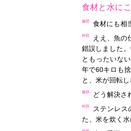
食材と水に
服部
食材にも相
村田
ええ、魚の
錯誤しました。
ともったいない
年で60キロも
と、米が回転し
服部
どう解決さ
村田
ステンレス
た、米を炊く水