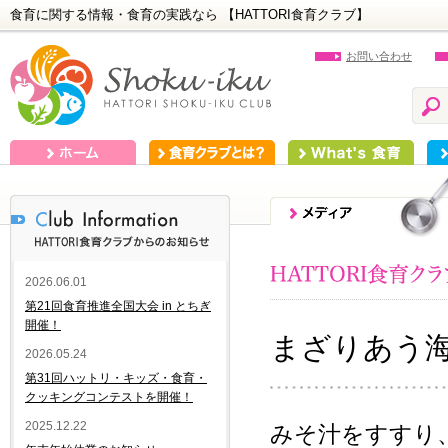
食育に関する情報・食育の実践なら 【HATTORI食育クラブ】
お問い合わせ
ホーム
食育クラブとは？
What's 食育
食
2026.06.01
第21回食育推進全国大会 in とちぎ
開催！
まざりあう
2026.05.24
第31回ハットリ・キッズ・食育・
クッキングコンテストを開催！
2025.12.22
みそ汁をすすり