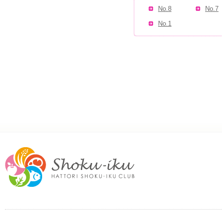
No.8
No.7
No.1