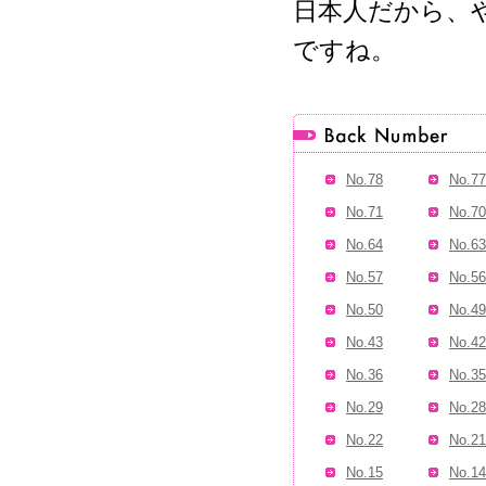
日本人だから、
ですね。
No.78
No.77
No.71
No.70
No.64
No.63
No.57
No.56
No.50
No.49
No.43
No.42
No.36
No.35
No.29
No.28
No.22
No.21
No.15
No.14