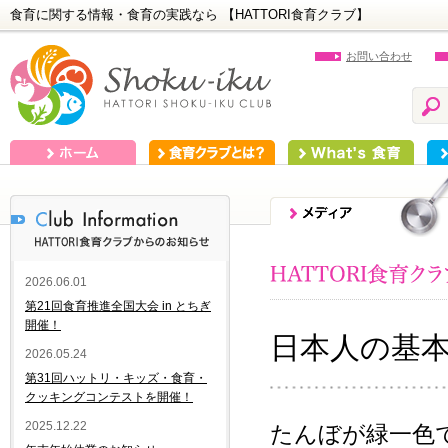
食育に関する情報・食育の実践なら 【HATTORI食育クラブ】
お問い合わせ
ホーム
食育クラブとは？
What's 食育
食
2026.06.01
第21回食育推進全国大会 in とちぎ
開催！
日本人の基
2026.05.24
第31回ハットリ・キッズ・食育・
クッキングコンテストを開催！
2025.12.22
たんぼが緑一色