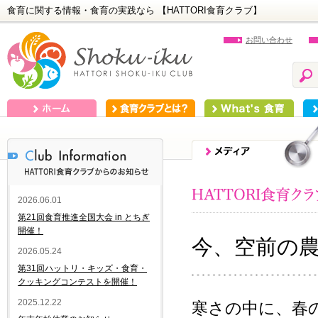
食育に関する情報・食育の実践なら 【HATTORI食育クラブ】
お問い合わせ
ホーム
食育クラブとは？
What's 食育
食
2026.06.01
第21回食育推進全国大会 in とちぎ
開催！
今、空前の
2026.05.24
第31回ハットリ・キッズ・食育・
クッキングコンテストを開催！
2025.12.22
寒さの中に、春