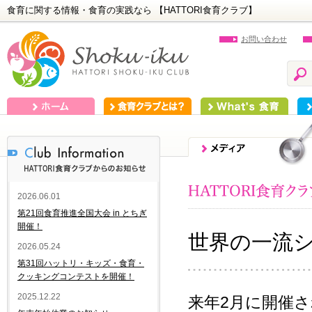
食育に関する情報・食育の実践なら 【HATTORI食育クラブ】
お問い合わせ
ホーム
食育クラブとは？
What's 食育
食
2026.06.01
第21回食育推進全国大会 in とちぎ
開催！
世界の一流
2026.05.24
第31回ハットリ・キッズ・食育・
クッキングコンテストを開催！
2025.12.22
来年2月に開催