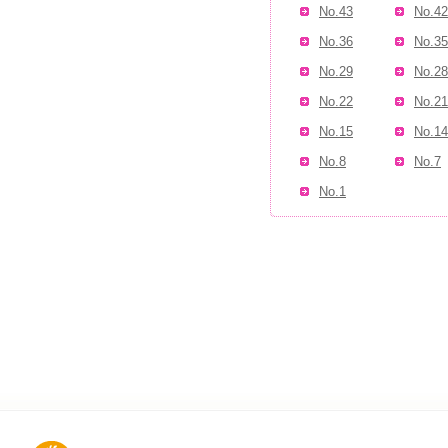
No.43
No.42
No.36
No.35
No.29
No.28
No.22
No.21
No.15
No.14
No.8
No.7
No.1