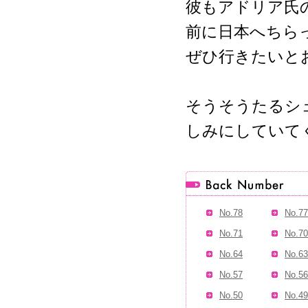
彼もアドリア氏
前に日本へちら
ぜひ行きたいと
そうそうたるシ
しみにしていて
No.78
No.77
No.71
No.70
No.64
No.63
No.57
No.56
No.50
No.49