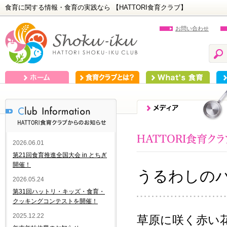
食育に関する情報・食育の実践なら 【HATTORI食育クラブ】
お問い合わせ
ホーム
食育クラブとは？
What's 食育
食
2026.06.01
第21回食育推進全国大会 in とちぎ
開催！
うるわしの
2026.05.24
第31回ハットリ・キッズ・食育・
クッキングコンテストを開催！
2025.12.22
草原に咲く赤い